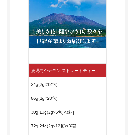
鹿児島シナモン ストレートティー
24g(2g×12包)
56g(2g×28包)
30g[10g(2g×5包)×3箱]
72g[24g(2g×12包)×3箱]